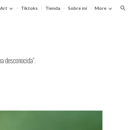
 Art
Tiktoks
Tienda
Sobre mí
More
ion
rma desconocida
”.